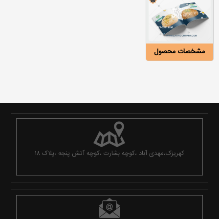
مشخصات محصول
کهریزک،مهدی آباد ،کوچه بشارت ،کوچه آتش پنجه ،پلاک ۱۸