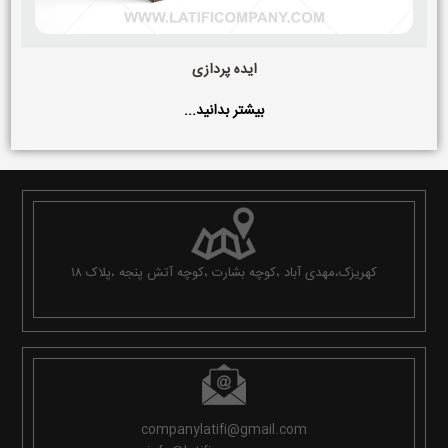
ایده پردازی
بیشتر بدانید...
کهریزک،مهدی آباد ،کوچه بشارت ،کوچه آتش پنجه ،پلاک ۱۸
companylatifi@gmail.com