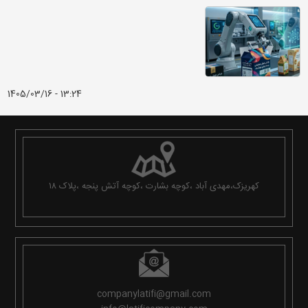
1405/03/16 - 13:24
کهریزک،مهدی آباد ،کوچه بشارت ،کوچه آتش پنجه ،پلاک ۱۸
companylatifi@gmail.com